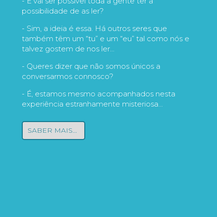
- E vai ser possível toda a gente ter a
possibilidade de as ler?
- Sim, a ideia é essa. Há outros seres que
também têm um “tu” e um “eu” tal como nós e
talvez gostem de nos ler…
- Queres dizer que não somos únicos a
conversarmos connosco?
- É, estamos mesmo acompanhados nesta
experiência estranhamente misteriosa…
SABER MAIS...