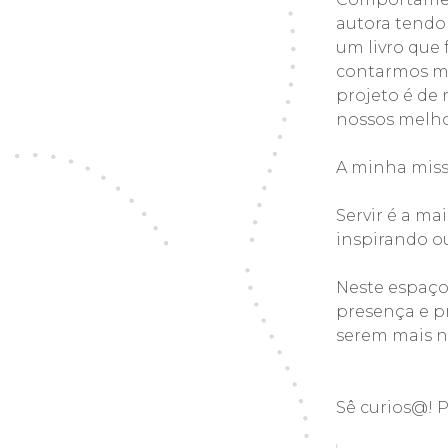
autora tendo
um livro que 
contarmos me
projeto é de
nossos melh
A minha missã
Servir é a m
inspirando o
Neste espaço
presença e pr
serem mais no
Sê curios@! P