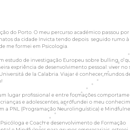
ação do Porto. O meu percurso académico passou por 
rnatos da cidade Invicta tendo depois seguido rumo à
e me formei em Psicologia.
m estudo de investigação Europeu sobre bulling, o qu
ira expriência de desenvolvimento pessoal: viver no su
Universitá de la Calabria. Viajar é conhecer mundos 
!
um lugar profissional e entre formações comportamen
 crianças e adolescentes, aprofundei o meu conheci
m a PNL (Programação Neurolinguística) e Mindfulne
 Psicóloga e Coach e desenvolvimento de Formação
al e Mindfulness para grupos empresariais, estree