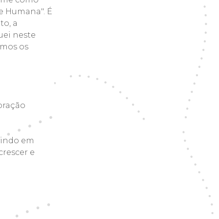
te Humana". É
to, a
uei neste
rmos os
coração
rvindo em
crescer e