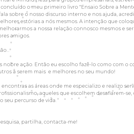
 concluído o meu primeiro livro "Ensaio Sobre a Men
fala sobre o nosso discurso interno e nos ajuda, acredi
lhores estórias a nós mesmos. A intenção que coloq
 melhorarmos a nossa relação connosco mesmos e se
ores amigos.
o...
ais nobre ação. Então eu escolho fazê-lo como com o 
utros a serem mais e melhores no seu mundo!
 encontras as áreas onde me especializo e realizo se
ofissionalismo, aqueles que escolhem desafiarem-se, 
 seu percurso de vida.
esquisa, partilha, contacta-me!