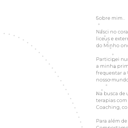
Sobre mim...
Nasci no cor
liceus e exte
do Minho ond
Participei nu
a minha prime
frequentar a 
nosso mundo
Na busca de 
terapias com
Coaching, co
Para além de
Comportament