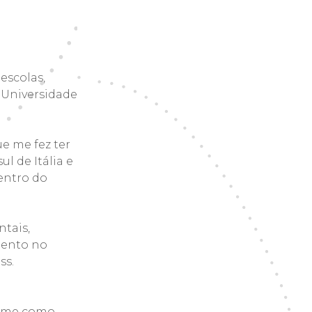
escolas,
 Universidade
e me fez ter
l de Itália e
dentro do
tais,
mento no
ss.
i-me como